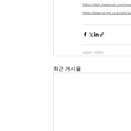
https://daily.hankooki.com/ne
https://www.junggi.co.kr/articl
최근 게시물