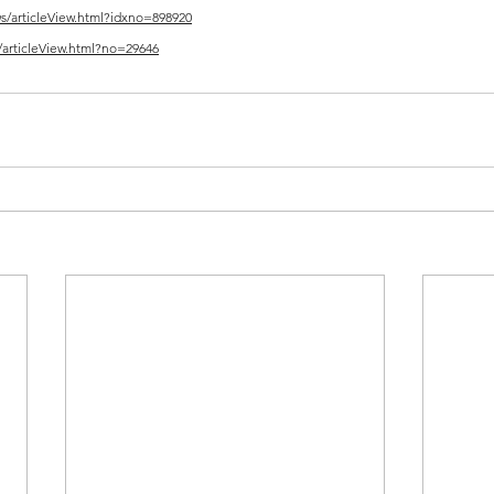
ws/articleView.html?idxno=898920
e/articleView.html?no=29646