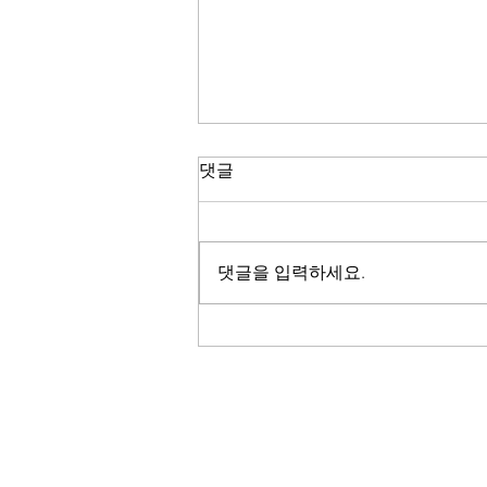
댓글
댓글을 입력하세요.
2024.9.26-10.15 MY GREEN
강희영개인전(BGN
GALLERY, 서울)