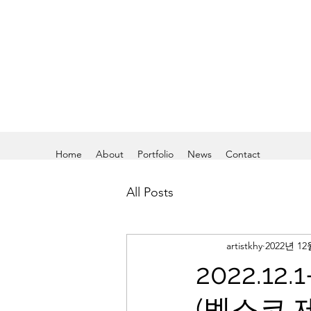
KANG HEE YOUNG
Painting On Mirror
Home
About
Portfolio
News
Contact
All Posts
artistkhy
2022년 12
2022.12
(벡스코 