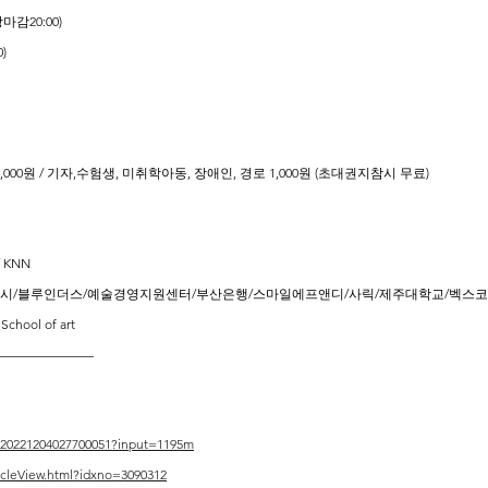
장마감20:00)
)
5,000원 / 기자,수험생, 미취학아동, 장애인, 경로 1,000원 (초대권지참시 무료)
 KNN
역시/블루인더스/예술경영지원센터/부산은행/스마일에프앤디/사릭/제주대학교/벡스코
hool of art
————————
KR20221204027700051?input=1195m
ticleView.html?idxno=3090312