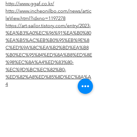
http://www.ggaf.co.kr/
http://www.incheonilbo.com/news/artic
leView.html?idxno=1197278
https://art-sailor.tistory.com/entry/2023-
%EA%B3%A0%EC%96%91%EA%B0%80
%EA%B5%AC%EB%B0%95%EB%9E%8
C%ED%9A%8C%EA%B2%BD%EA%B8
%B0%EC%95%84%ED%8A%B8%ED%8E
%98%EC%8A%A4%ED%83%80-
%EC%9D%BC%EC%82%B0-
%ED%82%A8%ED%85%8D%EC%8A%A
4